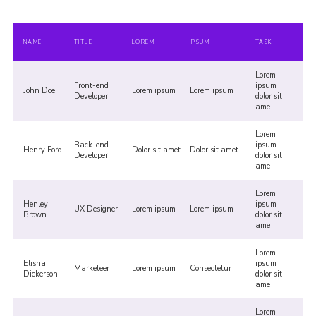
NAME
TITLE
LOREM
IPSUM
TASK
Lorem
Front-end
ipsum
John Doe
Lorem ipsum
Lorem ipsum
Developer
dolor sit
ame
Lorem
Back-end
ipsum
Henry Ford
Dolor sit amet
Dolor sit amet
Developer
dolor sit
ame
Lorem
Henley
ipsum
UX Designer
Lorem ipsum
Lorem ipsum
Brown
dolor sit
ame
Lorem
Elisha
ipsum
Marketeer
Lorem ipsum
Consectetur
Dickerson
dolor sit
ame
Lorem