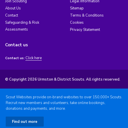
Join Scouting
Legal Information
About Us
Sitemap
Contact
Terms & Conditions
Safeguarding & Risk
Cookies
Assessments
Privacy Statement
Contact us
Click here
Contact us:
© Copyright 2026 Urmston & District Scouts. All rights reserved.
Scout Websites provide on-brand websites to over 150,000+ Scouts.
Recruit new members and volunteers, take online bookings,
donations and payments, and more.
Find out more